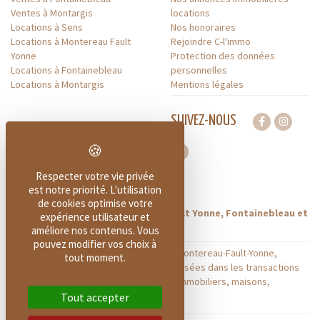
Ventes à Montargis
locations
Locations à Sens
Nos honoraires
Locations à Montereau Fault
Rejoindre C-l'immo
Yonne
Protection des données
Locations à Fontainebleau
personnelles
Locations à Montargis
Mentions légales
SUIVEZ-NOUS
Respecter votre vie privée
À PROPOS DE C-L'IMMO
est notre priorité. L'utilisation
de cookies optimise votre
Votre agence à Sens, Montereau Fault Yonne, Fontainebleau et
expérience utilisateur et
Montargis
améliore nos contenus. Vous
pouvez modifier vos choix à
Nos agences C-L'IMMO situées à Sens, Montereau-Fault-Yonne,
tout moment.
Fontainebleau et Montargis sont spécialisées dans les transactions
immobilières, achat ou vente de biens immobiliers, maisons,
appartements, propriétés, terrains etc.
Tout accepter