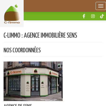
Panneau de gestion des cookies
Me
C-LIMMO : AGENCE IMMOBILIÈRE SENS
NOS COORDONNÉES