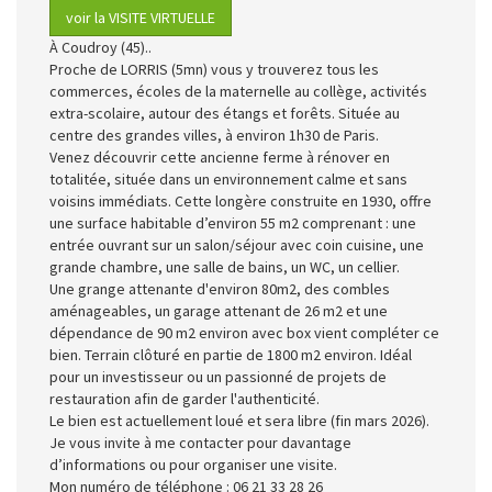
voir la VISITE VIRTUELLE
À Coudroy (45)..
Proche de LORRIS (5mn) vous y trouverez tous les
commerces, écoles de la maternelle au collège, activités
extra-scolaire, autour des étangs et forêts. Située au
centre des grandes villes, à environ 1h30 de Paris.
Venez découvrir cette ancienne ferme à rénover en
totalitée, située dans un environnement calme et sans
voisins immédiats. Cette longère construite en 1930, offre
une surface habitable d’environ 55 m2 comprenant : une
entrée ouvrant sur un salon/séjour avec coin cuisine, une
grande chambre, une salle de bains, un WC, un cellier.
Une grange attenante d'environ 80m2, des combles
aménageables, un garage attenant de 26 m2 et une
dépendance de 90 m2 environ avec box vient compléter ce
bien. Terrain clôturé en partie de 1800 m2 environ. Idéal
pour un investisseur ou un passionné de projets de
restauration afin de garder l'authenticité.
Le bien est actuellement loué et sera libre (fin mars 2026).
Je vous invite à me contacter pour davantage
d’informations ou pour organiser une visite.
Mon numéro de téléphone : 06 21 33 28 26