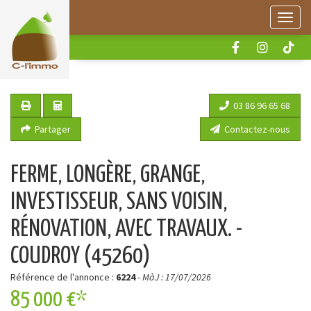
Panneau de gestion des cookies
Menu
03 86 96 65 68
Partager
Contactez-nous
FERME, LONGÈRE, GRANGE,
INVESTISSEUR, SANS VOISIN,
RÉNOVATION, AVEC TRAVAUX. -
COUDROY (45260)
Référence de l'annonce :
6224
-
MàJ : 17/07/2026
85 000
€*