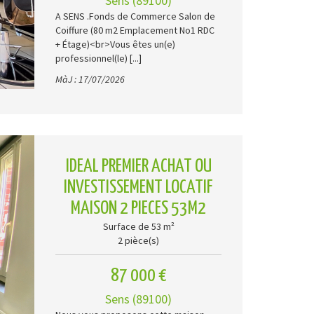
Sens (89100)
A SENS .Fonds de Commerce Salon de
Coiffure (80 m2 Emplacement No1 RDC
+ Étage)<br>Vous êtes un(e)
professionnel(le) [...]
MàJ : 17/07/2026
IDEAL PREMIER ACHAT OU
INVESTISSEMENT LOCATIF
MAISON 2 PIECES 53M2
Surface de 53 m²
2 pièce(s)
87 000 €
Sens (89100)