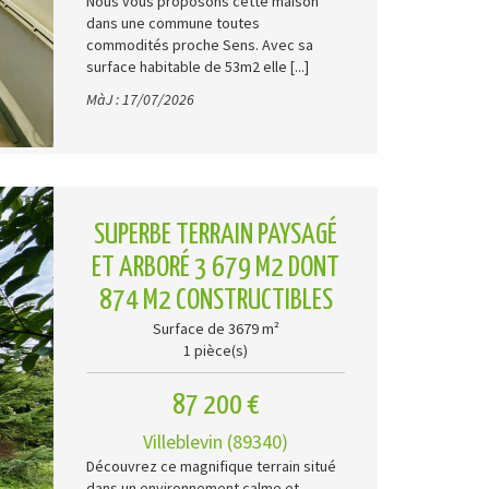
Nous vous proposons cette maison
dans une commune toutes
commodités proche Sens. Avec sa
surface habitable de 53m2 elle [...]
MàJ : 17/07/2026
SUPERBE TERRAIN PAYSAGÉ
ET ARBORÉ 3 679 M2 DONT
874 M2 CONSTRUCTIBLES
Surface de 3679 m²
1 pièce(s)
87 200 €
Villeblevin (89340)
Découvrez ce magnifique terrain situé
dans un environnement calme et