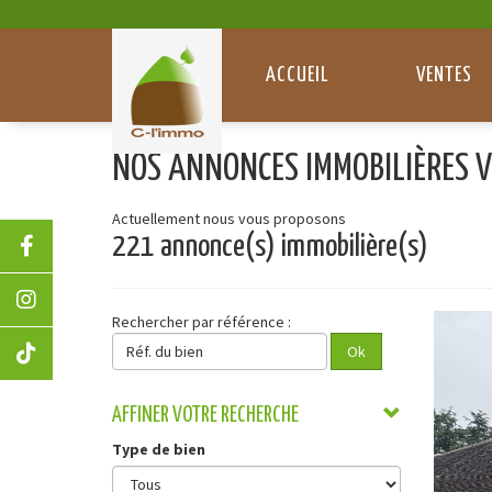
Panneau de gestion des cookies
ACCUEIL
VENTES
NOS ANNONCES IMMOBILIÈRES V
Actuellement nous vous proposons
221 annonce(s) immobilière(s)
Rechercher par référence :
Réf.
Ok
du
bien
AFFINER VOTRE RECHERCHE
Type de bien