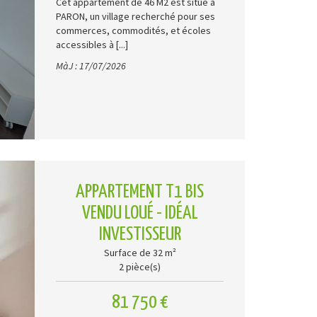
Cet appartement de 46 M2 est situé à
PARON, un village recherché pour ses
commerces, commodités, et écoles
accessibles à [...]
MàJ : 17/07/2026
APPARTEMENT T1 BIS
VENDU LOUÉ - IDÉAL
INVESTISSEUR
Surface de 32 m²
2 pièce(s)
81 750 €