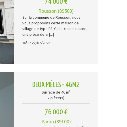
74 000 €
Rousson (89500)
Sur la commune de Rousson, nous
vous proposons cette maison de
village de type F3. Celle-ci une cuisine,
une pièce de vi [...]
MàJ : 27/07/2026
DEUX PIÈCES - 46M2
Surface de 46 m²
2 pièce(s)
76 000 €
Paron (89100)