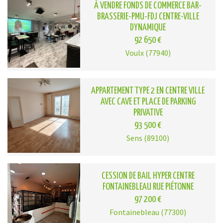
À VENDRE FONDS DE COMMERCE BAR-
BRASSERIE-PMU-FDJ CENTRE-VILLE
DYNAMIQUE
92 650 €
Voulx (77940)
APPARTEMENT TYPE 2 EN CENTRE VILLE
AVEC CAVE ET PLACE DE PARKING
PRIVATIVE
93 500 €
Sens (89100)
CESSION DE BAIL HYPER CENTRE
FONTAINEBLEAU RUE PIÉTONNE
97 200 €
Fontainebleau (77300)