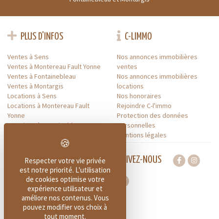
PLUS D'INFOS
C-LIMMO
Ventes à Sens
Nos annonces immobilières
Ventes à Montereau Fault Yonne
ventes
Ventes à Fontainebleau
Nos annonces immobilières
Ventes à Montargis
locations
Locations à Sens
Nos honoraires
Locations à Montereau Fault
Rejoindre C-l'immo
Yonne
Protection des données
Locations à Fontainebleau
personnelles
Locations à Montargis
Mentions légales
SUIVEZ-NOUS
Respecter votre vie privée
est notre priorité. L'utilisation
de cookies optimise votre
expérience utilisateur et
améliore nos contenus. Vous
À PROPOS DE C-L'IMMO
pouvez modifier vos choix à
tout moment.